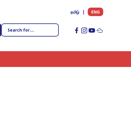
தமிழ்
ENG