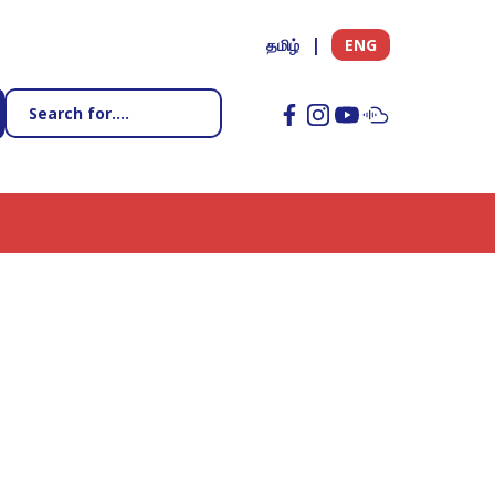
தமிழ்
ENG