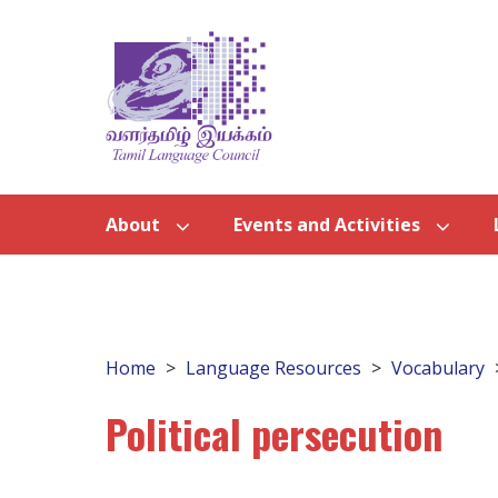
About
Events and Activities
Home
Language Resources
Vocabulary
Political persecution