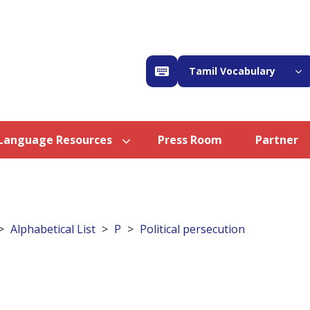
Tamil Vocabulary
Language Resources
Press Room
Partner
Alphabetical List
P
Political persecution