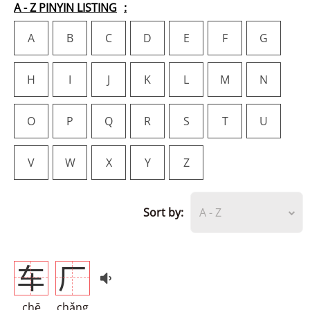
A - Z PINYIN LISTING
A
B
C
D
E
F
G
H
I
J
K
L
M
N
O
P
Q
R
S
T
U
V
W
X
Y
Z
Sort by:
A - Z
车
厂
chē
chǎng