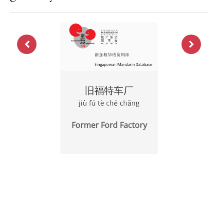
旧福特车厂
jiù fú tè chē chǎng
Former Ford Factory