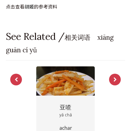
点击查看
胡姬
的参考资料
See Related /
相关词语 xiāng
guān cí yǔ
亚喳
yā chā
achar