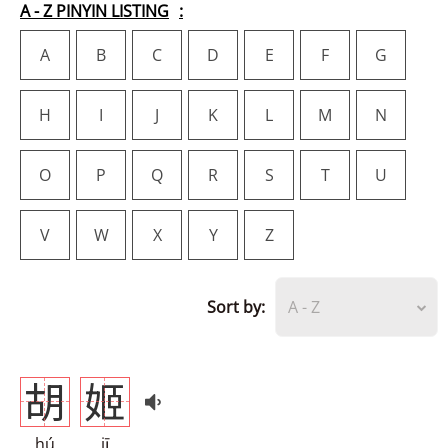
A - Z PINYIN LISTING
A
B
C
D
E
F
G
H
I
J
K
L
M
N
O
P
Q
R
S
T
U
V
W
X
Y
Z
Sort by:
A - Z
胡
姬
hú
jī