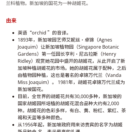
兰科植物。新加坡的国花为一种胡姬花。
由来
英语“orchid ”的音译。
1893年，新加坡园艺师艾妮丝•卓锦（Agnes
Joaquim）让新加坡植物园（Singapore Botanic
Gardens）第一任园长亨利•尼古拉斯（Henry
Ridley）观赏她花园中盛开的胡姬花，从此开启了新
加坡种植胡姬花的市场。她的胡姬花属于配种，之后
由植物园种植，这也是著名的卓锦万代兰（Vanda
Miss Joaquim）。 1981年，胡姬花卓锦万代兰成为
新加坡国花。
目前，全世界的胡姬花共有30,000多种，新加坡的
国家胡姬园所培植的胡姬花混合品种大约有2,000
种。胡姬花的色彩多样，有白、黄、粉红、紫红、茶
褐和天蓝等多种颜色。
从1956年起，新加坡政府用来访贵宾的名字为胡姬
新品种命 名，表示最高的礼遇。