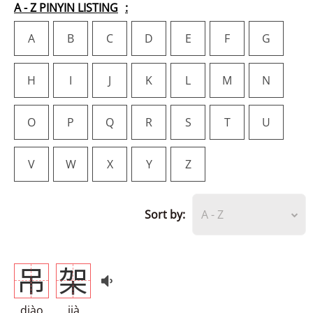
A - Z PINYIN LISTING
A
B
C
D
E
F
G
H
I
J
K
L
M
N
O
P
Q
R
S
T
U
V
W
X
Y
Z
Sort by:
A - Z
吊
架
diào
jià