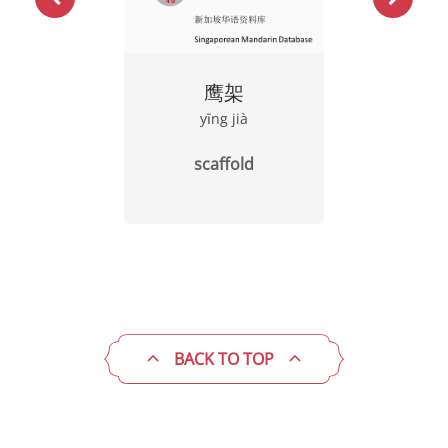
鹰架
yīng jià
scaffold
BACK TO TOP