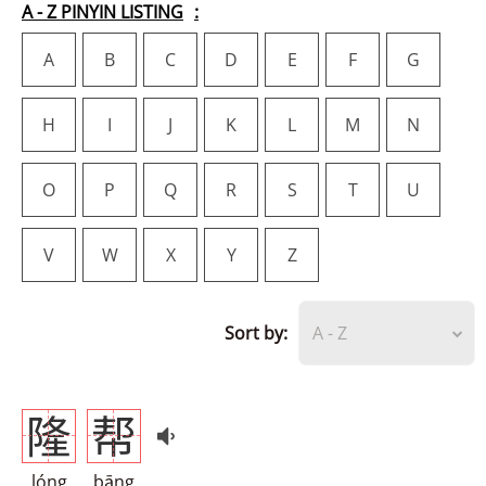
A - Z PINYIN LISTING
A
B
C
D
E
F
G
H
I
J
K
L
M
N
O
P
Q
R
S
T
U
V
W
X
Y
Z
Sort by:
A - Z
隆
帮
lóng
bāng