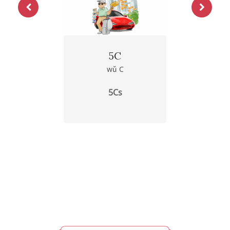
5C
wǔ C
5Cs