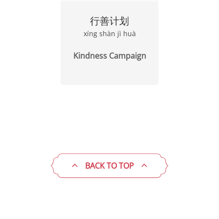
行善计划
xíng shàn jì huà
Kindness Campaign
BACK TO TOP