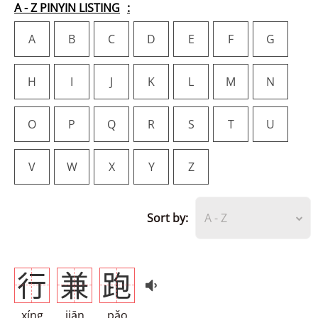
A - Z PINYIN LISTING
A
B
C
D
E
F
G
H
I
J
K
L
M
N
O
P
Q
R
S
T
U
V
W
X
Y
Z
Sort by:
A - Z
行
兼
跑
xíng
jiān
pǎo