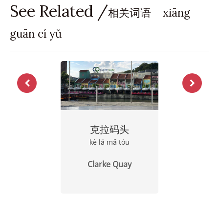
See Related /
相关词语 xiāng
guān cí yǔ
克拉码头
kè lā mǎ tóu
Clarke Quay