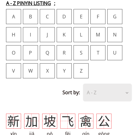
A - Z PINYIN LISTING
A
B
C
D
E
F
G
H
I
J
K
L
M
N
O
P
Q
R
S
T
U
V
W
X
Y
Z
Sort by:
A - Z
新
加
坡
飞
禽
公
xīn
jiā
pō
fēi
qín
gōng