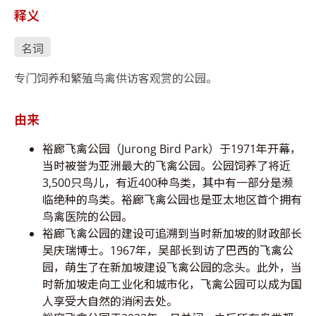
释义
名词
专门饲养和繁殖鸟禽供访客观赏的公园。
由来
裕廊飞禽公园（Jurong Bird Park）于1971年开幕，
当时被誉为亚洲最大的飞禽公园。公园饲养了将近
3,500只鸟儿，有近400种鸟类，其中有一部分是濒
临绝种的鸟类。裕廊飞禽公园也是亚太地区首个拥有
鸟禽医院的公园。
裕廊飞禽公园的建设可追溯到当时新加坡的财政部长
吴庆瑞博士。1967年，吴部长到访了巴西的飞禽公
园，萌生了在新加坡建设飞禽公园的念头。此外，当
时新加坡走向工业化和城市化，飞禽公园可以成为国
人享受大自然的消闲去处。