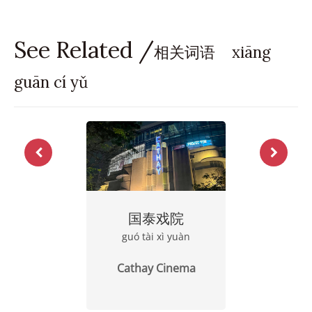
See Related /
相关词语 xiāng
guān cí yǔ
国泰戏院
guó tài xì yuàn
Cathay Cinema