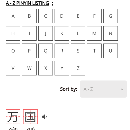
A - Z PINYIN LISTING
A
B
C
D
E
F
G
H
I
J
K
L
M
N
O
P
Q
R
S
T
U
V
W
X
Y
Z
Sort by:
A - Z
万
国
wàn
guó