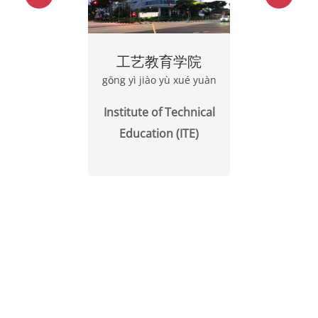
工艺教育学院
gōng yì jiào yù xué yuàn
Institute of Technical
Education (ITE)