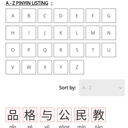
A - Z PINYIN LISTING
A
B
C
D
E
F
G
H
I
J
K
L
M
N
O
P
Q
R
S
T
U
V
W
X
Y
Z
Sort by:
A - Z
品
格
与
公
民
教
pǐn
gé
yǔ
gōng
mín
jiào