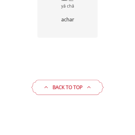
yā chā
achar
BACK TO TOP