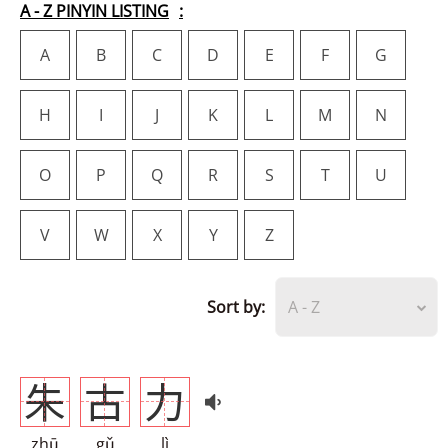
A - Z PINYIN LISTING
A
B
C
D
E
F
G
H
I
J
K
L
M
N
O
P
Q
R
S
T
U
V
W
X
Y
Z
Sort by:
A - Z
朱
古
力
zhū
gǔ
lì