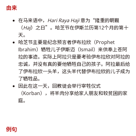
由来
在马来语中，
Hari Raya Haji
意为“隆重的朝觐
（
Haj
）之日”。哈芝节在伊斯兰历第12个月的第十
天。
哈芝节主要是纪念预言者伊布拉欣（Prophet
Ibrahim）牺牲儿子伊斯迈（Ismail）来供奉上苍阿
拉的事迹。实际上阿拉只是要考验伊布拉欣对阿拉的
忠诚，并没有真的要他牺牲自己的孩子。阿拉最后给
了伊布拉欣一头羊，这头羊代替伊布拉欣的儿子成为
了牺牲品。
因此在这一天，回教徒会举行宰牲仪式
（Korban），将羊肉分享给家人朋友和较贫困的家
庭。
例句