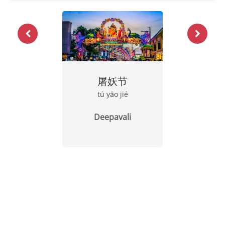
屠妖节
tú yāo jié
Deepavali