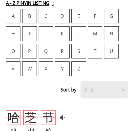
A - Z PINYIN LISTING
A
B
C
D
E
F
G
H
I
J
K
L
M
N
O
P
Q
R
S
T
U
V
W
X
Y
Z
Sort by:
A - Z
哈
芝
节
hā
zhī
jié