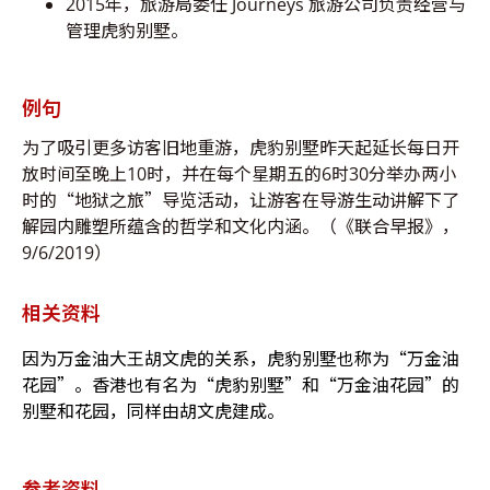
2015年，旅游局委任 Journeys 旅游公司负责经营与
管理虎豹别墅。
例句
为了吸引更多访客旧地重游，虎豹别墅昨天起延长每日开
放时间至晚上10时，并在每个星期五的6时30分举办两小
时的“地狱之旅”导览活动，让游客在导游生动讲解下了
解园内雕塑所蕴含的哲学和文化内涵。（《联合早报》，
9/6/2019）
相关资料
因为万金油大王胡文虎的关系，虎豹别墅也称为“万金油
花园”。香港也有名为“虎豹别墅”和“万金油花园”的
别墅和花园，同样由胡文虎建成。
参考资料