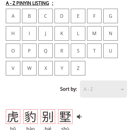
A - Z PINYIN LISTING
A
B
C
D
E
F
G
H
I
J
K
L
M
N
O
P
Q
R
S
T
U
V
W
X
Y
Z
Sort by:
A - Z
虎
豹
别
墅
hǔ
bào
bié
shù