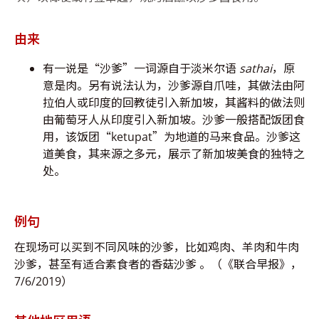
由来
有一说是“沙爹”一词源自于淡米尔语
sathai
，原
意是肉。另有说法认为，沙爹源自爪哇，其做法由阿
拉伯人或印度的回教徒引入新加坡，其酱料的做法则
由葡萄牙人从印度引入新加坡。沙爹一般搭配饭团食
用，该饭团“ketupat”为地道的马来食品。沙爹这
道美食，其来源之多元，展示了新加坡美食的独特之
处。
例句
在现场可以买到不同风味的沙爹，比如鸡肉、羊肉和牛肉
沙爹，甚至有适合素食者的香菇沙爹 。（《联合早报》，
7/6/2019）