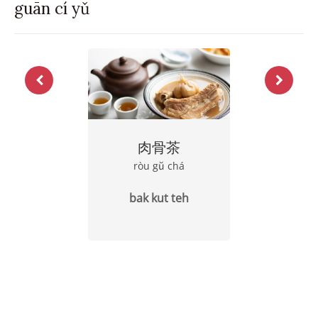
guān cí yǔ
肉骨茶
ròu gŭ chá
bak kut teh