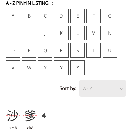
A - Z PINYIN LISTING
A
B
C
D
E
F
G
H
I
J
K
L
M
N
O
P
Q
R
S
T
U
V
W
X
Y
Z
Sort by:
A - Z
沙
爹
shā
diē