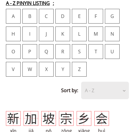
A - Z PINYIN LISTING
A
B
C
D
E
F
G
H
I
J
K
L
M
N
O
P
Q
R
S
T
U
V
W
X
Y
Z
Sort by:
A - Z
新
加
坡
宗
乡
会
xīn
jiā
pō
zōng
xiāng
huì