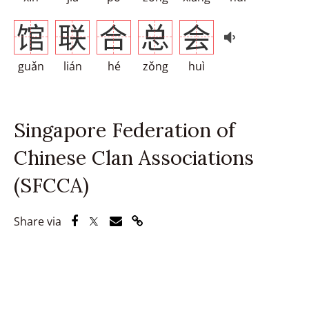
馆
联
合
总
会
guǎn
lián
hé
zǒng
huì
Singapore Federation of
Chinese Clan Associations
(SFCCA)
Share via Facebook
Share via Twitter
Share via Email
Share via Link
Share via