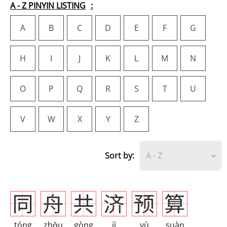
A - Z PINYIN LISTING
A
B
C
D
E
F
G
H
I
J
K
L
M
N
O
P
Q
R
S
T
U
V
W
X
Y
Z
Sort by:
A - Z
同
舟
共
济
预
算
tóng
zhōu
gòng
jì
yù
suàn