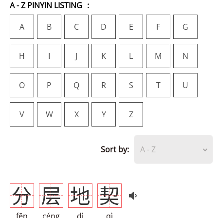
A - Z PINYIN LISTING
A
B
C
D
E
F
G
H
I
J
K
L
M
N
O
P
Q
R
S
T
U
V
W
X
Y
Z
Sort by:
A - Z
分
层
地
契
fēn
céng
dì
qì