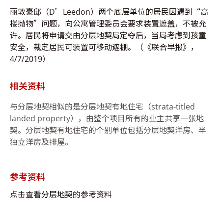
丽敦豪邸（D’Leedon）两个底层单位的居民因遇到“高
楼抛物”问题，向公寓管理委员会要求装置遮盖，不被允
许。居民将申请交由分层地契局定夺后，当局考虑到孩童
安全，裁定居民可装置可移动遮棚。（《联合早报》，
4/7/2019）
相关资料
与分层地契相似的是分层地契有地住宅（strata-titled
landed property），由整个项目所有的业主共享一张地
契。分层地契有地住宅的个别单位包括分层地契洋房、半
独立洋房及排屋。
参考资料
点击查看
分层地契
的参考资料