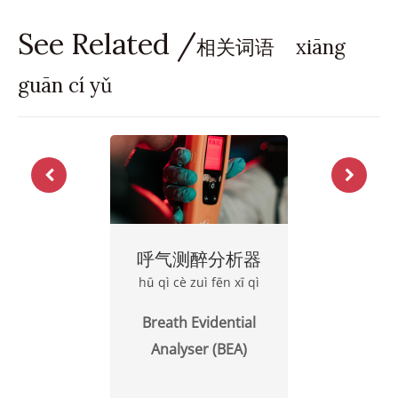
See Related /
相关词语 xiāng
guān cí yǔ
呼气测醉分析器
hū qì cè zuì fēn xī qì
Breath Evidential
Analyser (BEA)