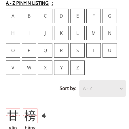
A - Z PINYIN LISTING
A
B
C
D
E
F
G
H
I
J
K
L
M
N
O
P
Q
R
S
T
U
V
W
X
Y
Z
Sort by:
A - Z
甘
榜
gān
bǎng