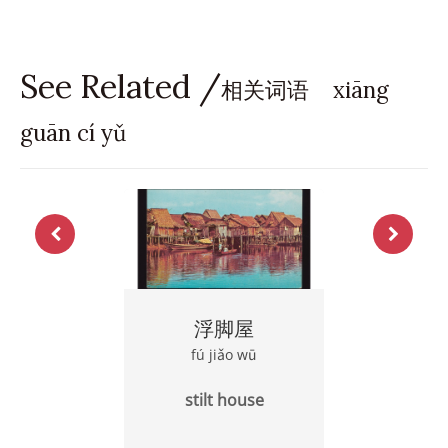
See Related /
相关词语 xiāng
guān cí yǔ
浮脚屋
fú jiǎo wū
stilt house