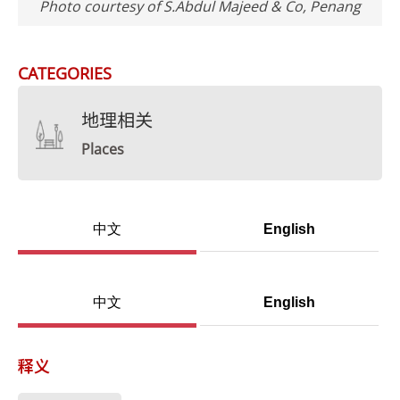
Photo courtesy of S.Abdul Majeed & Co, Penang
CATEGORIES
地理相关
Places
中文
English
中文
English
释义