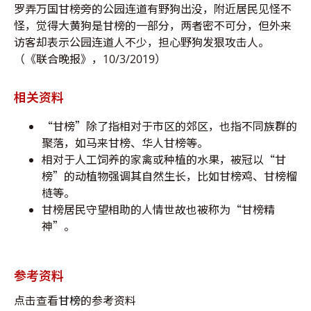
罗弄万国甘榜旁的公园连道有野狗出没，附近居民见怪不
怪，觉得大黄狗是甘榜的一部分，两者密不可分，但外来
访客却表示公园连道人不少，担心野狗发狠攻击人。
（《联合晚报》，10/3/2019）
相关资料
“甘榜”除了指相对于市区的郊区，也指不同族群的
聚落，如马来甘榜、华人甘榜等。
相对于人工饲养的家禽或种植的水果，被冠以“甘
榜”的动植物强调其自然生长，比如甘榜鸡、甘榜榴
梿等。
甘榜居民守望相助的人情世故也被称为“甘榜精
神”。
参考资料
点击查看
甘榜
的参考资料