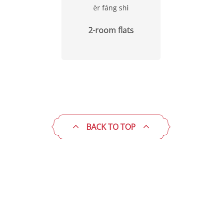
èr fáng shì
2-room flats
BACK TO TOP