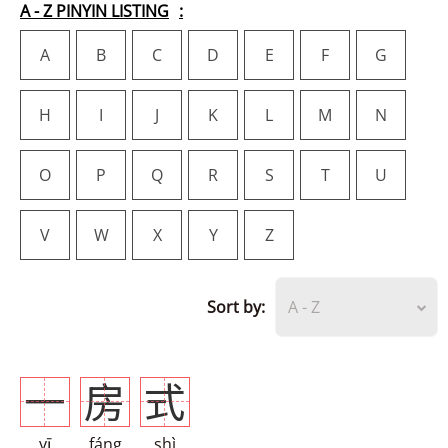
A - Z PINYIN LISTING
A
B
C
D
E
F
G
H
I
J
K
L
M
N
O
P
Q
R
S
T
U
V
W
X
Y
Z
Sort by:
A - Z
一
房
式
yī
fáng
shì