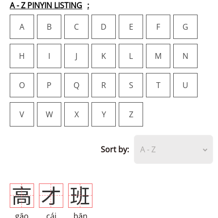
A - Z PINYIN LISTING
A
B
C
D
E
F
G
H
I
J
K
L
M
N
O
P
Q
R
S
T
U
V
W
X
Y
Z
Sort by:
A - Z
高
才
班
gāo
cái
bān