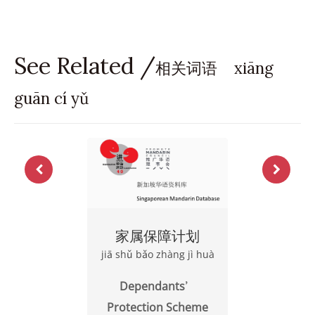
See Related /
相关词语 xiāng
guān cí yǔ
家属保障计划
jiā shǔ bǎo zhàng jì huà
Dependants’
Protection Scheme