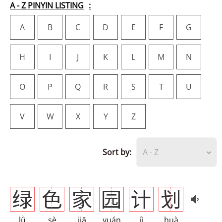
A - Z PINYIN LISTING
A
B
C
D
E
F
G
H
I
J
K
L
M
N
O
P
Q
R
S
T
U
V
W
X
Y
Z
Sort by:
A - Z
绿
色
家
园
计
划
lǜ
sè
jiā
yuán
jì
huà