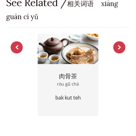
See Related /
相关词语 xiāng
guān cí yǔ
肉骨茶
ròu gŭ chá
bak kut teh