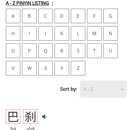
A - Z PINYIN LISTING
A
B
C
D
E
F
G
H
I
J
K
L
M
N
O
P
Q
R
S
T
U
V
W
X
Y
Z
Sort by:
A - Z
巴
刹
bā
shā