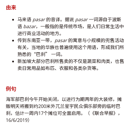
由来
马来语
pasar
的音译。据说
pasar
一词源自于波斯
语
bazar
，一般指的是传统市场，是人们日常生活中
进行商业活动的地方。
传到东南亚一带，
pasar
的寓意与小规模的兜售活动
有关，当地的华族也普遍使用这个用语，形成我们所
熟悉的“巴刹” 一词。
新加坡大部分巴刹所售卖的不仅是蔬菜和肉类，也售
卖日常用品如布匹、衣服和各类杂货等。
例句
海军部巴刹今午开始关闭，以进行为期两年的大装修，摊
贩明天将搬到约200米外兀兰星宇民众俱乐部旁的临时巴
刹，估计一周内17个摊位可全面启用。（《联合早报》，
16/6/2019）